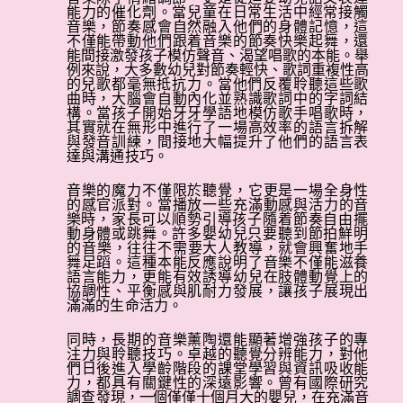
能力的催化劑。當兒童在日常生活中經常接觸
音樂，節奏感會自然融入他們的身體記憶，這
2025年4月份親子信箱 - 實際購買
不僅能帶動他們跟着音樂的節奏快樂起舞，還
能
間接激發孩子模仿聲音、渴望唱歌的本能。舉
例來說，大多數幼兒對節奏輕快、歌詞重複性高
2025年3月份親子信箱 - 多看網上短片能
的
兒歌都毫無抵抗力。當他們反覆聆聽這些歌
曲時，大腦會自動內化並熟識歌詞中的字詞結
提升智能？
構。當孩子開始牙牙學語地模仿歌手唱歌時，
其實就在無形中進行了一場高效率的語言拆解
2025年2月份親子信箱 - 音樂人生
與發音訓練，間接地大幅提升了他們的語言表
達與溝通技巧。
2025年1月份親子信箱 - 如何培養有禮小
音樂的魔力不僅限於聽覺，它更是一場全身性
孩
的感官派對。當播放一些充滿動感與活力的音
樂
時，家長可以順勢引導孩子隨着節奏自由擺
動身體或跳舞。許多嬰幼兒只要聽到節拍鮮明
2024年12月份親子信箱 -港鐵通識遊
的
音樂，往往不需要大人教導，就會興奮地手
舞足蹈。這種本能反應說明了音樂不僅能滋養
語言能力，更能有效誘導幼兒在肢體動覺上的
2024年11月份親子信箱 - 「抓周」的反
協調性、平衡感與肌耐力發展，讓孩子展現出
滿滿的生命活力。
思
同時，長期的音樂薰陶還能顯著增強孩子的專
2024年10月份親子信箱 - 隨時隨地的益
注力與聆聽技巧。卓越的聽覺分辨能力，對他
們日後進入學齡階段的課堂學習與資訊吸收能
智活動
力，都具有關鍵性的深遠影響。曾有國際研究
調查
發現，一個僅僅十個月大的嬰兒，在充滿音