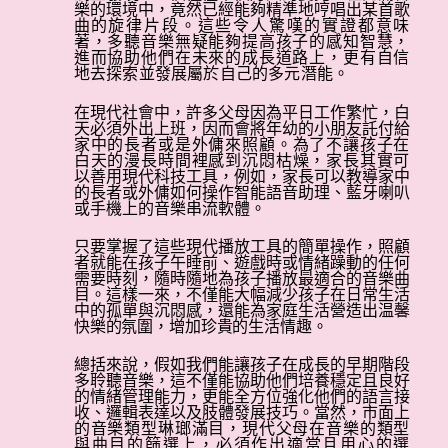
樂的環境中，竟然已經能夠精準地哼唱出某首歌
2024年7月份親子信箱 - 嬰幼兒應否每天
曲的
旋律片段。這些令人驚嘆的實證都意味
做運動
著，多聽音樂無疑能夠提高孩子的感知智慧，
進而協助他們在未來的成長道路上，更有自信
地去探索並發展屬於自己的多元潛能。
2024年6月份親子信箱 -搵食艱難的好處
在現代社會中，許多父母因為平日工作繁忙，白
天必須外出上班，因而會將年幼的小朋友託付給
2024年5月份親子信箱 -行樓梯可反映甚
家中的長者或是外傭來照顧。為了不讓孩子在
麼問題？
白天的漫長時間裡感到沉悶枯燥，家長其實可
以
善用現代科技工具，例如，家長可以教導家中
的長者或外傭如何操作智能語音助理、藍牙喇叭
2024年4月份親子信箱 – 幼兒食慾不振
或
手機上的音樂串流軟體。
怎麼辦
只要掌握了這些現代播放工具的簡單操作，照顧
者就能在孩子午睡前、遊戲時或情緒躁動的任何
2024年3月份親子信箱 – 照鏡的刺激
需要時刻，隨時隨地為孩子播放最適合的音樂曲
目。這樣一來，不僅能大幅減少孩子在日常生活
中的孤單與沉悶感，還能為家庭生活營造出温馨
2024年2月份親子信箱 – 是否容許幼兒
快樂的氛圍，增加珍貴的生活情趣。
模仿成人
總括來說，假如我們能讓孩子在成長的早期階段
多聆聽音樂，這不僅能協助他們培養穩定且良好
2024年1月份親子信箱 – 三歲前必須學
的情緒管理能力，更能全方位強化他們的語言接
收、邏輯表達以及肢體發展技巧。當然，市面上
玩的玩具
的音樂類型琳瑯滿目，現代父母在音樂的類型
與曲目的篩選上，必須作出適當且用心的選