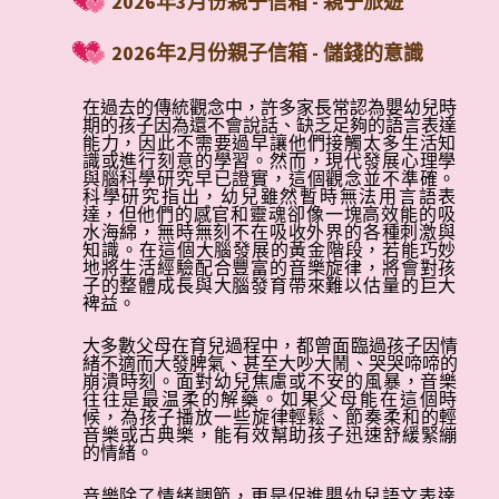
2026年3月份親子信箱 - 親子旅遊
2026年2月份親子信箱 - 儲錢的意識
2026年1月份親子信箱 - 製造人氣
在過去的傳統觀念中，許多家長常認為嬰幼兒時
期的孩子因為還不會說話、缺乏足夠的語言表達
能力，因此不需要過早讓他們接觸太多生活知
2025年12月份親子信箱 -交朋結友
識或進行刻意的學習。然而，現代發展心理學
與腦科學研究早已證實，這個觀念並不準確。
科學研究指出，幼兒雖然暫時無法用言語表
2025年11月份親子信箱 - 給他一點顏色
達，但
他們的感官和靈魂卻像一塊高效能的吸
水海綿，無時無刻不在吸收外界的各種刺激與
知識。
在這個大腦發展的黃金階段，若能巧妙
2025年10月份親子信箱 - 我的孩子左手
地將生活經驗配合豐富的音樂旋律，將會對孩
左腳
子的整體成長與大腦發育帶來難以估量的巨大
裨益。
2025年7月份親子信箱 - 減少依賴科技有
大多數父母在育兒過程中，都曾面臨過孩子因情
助成長
緒不適而大發脾氣、甚至大吵大鬧、哭哭啼啼的
崩潰時刻。面對幼兒焦慮或不安的風暴，音樂
往往是最温柔的解藥。如果父母能在這個時
2025年6月份親子信箱 - 一定要買玩具
候，
為孩子播放一些旋律輕鬆、節奏柔和的輕
音樂或古典樂，能有效幫助孩子迅速舒緩緊繃
的情緒。
2025年5月份親子信箱 - 樂器 - 快樂的器
具
音樂除了情緒調節，更是促進嬰幼兒語文表達