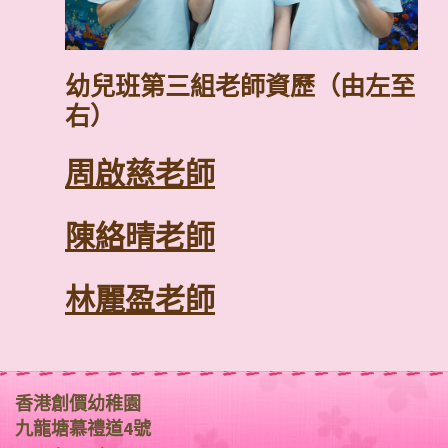
香港聖約翰救傷隊急救證書
青協兒童體適能教練培訓證書
兒童藝術教育專業證書
兒童藝術正向心理學證書
幼兒班第三組老師資歷（由左至
日本和諧粉彩 – 準指導師認證課程
右）
英國皇家芭蕾舞(RAD)專業三級(AF)
周啟慈老師
學前教育資歷
陳絡晴老師
幼兒教育學教育 學士
林麗盈老師
學前教育資歷
其他資歷
幼兒教育榮譽學士(領導與特殊需要)
香港聖約翰救傷隊急救證書
學前教育資歷
童軍領袖初階訓練證書
學位教師教育文憑（幼兒教育）
其他資歷
香港創價幼稚園
特殊幼兒工作訓練文憑
幼低班第一組老師資歷（由左至右
幼高班第一組老師資歷（由左至右
English Team Leader
支援老師資歷(由左至右)
關栢朗老師
彭智華先生
石麗儀副校長
蘇成基主任
工友（由左至右）
九龍塘慕禮道4號
幼稚園校長證書
非華語幼兒的學與教－幼稚園教師專業發
幼稚園校長及教師專業發展課程「語文