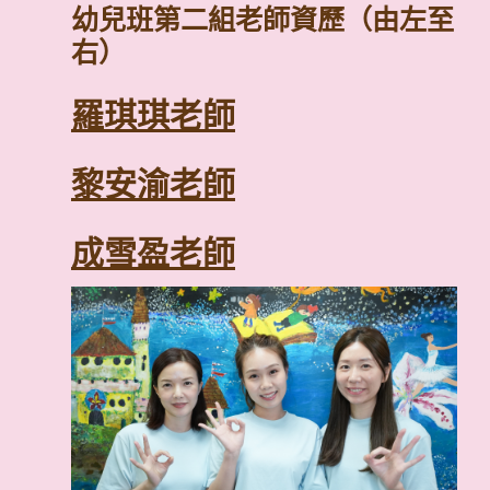
皇家音樂學院三級鋼琴證書
量身教育國際研究會第三屆繪畫分析證
幼兒班第二組老師資歷（由左至
皇家音樂學院二級鋼琴證書
右）
羅琪琪老師
黎安渝老師
學前教育資歷
幼兒教育榮譽學士（領導與特殊需要）
成雪盈老師
學前教育資歷
其他資歷
幼兒教育高級文憑
英國皇家音樂學院樂理考試（五級）
學前教育資歷
英國皇家音樂學院鋼琴考試（四級）
幼兒教育榮譽學士
其他資歷
教育榮譽學士(特殊需要) 學位課程
其他資歷
香港聖約翰救傷會急救證書