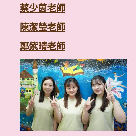
蔡少茵老師
學前教育資歷
陳潔瑩老師
幼稚園教育證書
鄭紫晴老師
學前教育資歷
其他資歷
幼兒教育榮譽學士(領導與特殊需要)
香港紅十字會急救證書
學前教育資歷
童軍領袖初階訓練證書
幼兒教育高級文憑
其他資歷
幼稚園校長及教師專業發展課程「語文
幼兒教育榮譽學士（領導及特殊教育需要
香港聖約翰救傷隊急救證書
照顧個別差異」證書
嬰兒及兒童心肺復甦法證書課程
糾正學童發音問題教師訓練證書
7小時嬰幼兒急救工作坊
美育音樂寶盒師資班證書
其他資歷
蒙特梭利教師證書課程（基礎）
「藝術多元全方位教育」學前教育校本
香港聖約翰救傷隊急救證書
正向繪畫分析與藝術表現輔導課程
兒童美術教學研習班證書